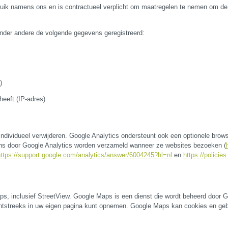
uik namens ons en is contractueel verplicht om maatregelen te nemen om de 
nder andere de volgende gegevens geregistreerd:
)
eeft (IP-adres)
ndividueel verwijderen. Google Analytics ondersteunt ook een optionele brows
ns door Google Analytics worden verzameld wanneer ze websites bezoeken (
https://support.google.com/analytics/answer/6004245?hl=nl
en
https://policie
s, inclusief StreetView. Google Maps is een dienst die wordt beheerd door 
chtstreeks in uw eigen pagina kunt opnemen. Google Maps kan cookies en ge