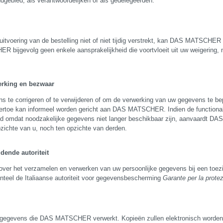
dgebied, als verantwoordelijken of als gedelegeerden.
 uitvoering van de bestelling niet of niet tijdig verstrekt, kan DAS MATSCHER
 bijgevolg geen enkele aansprakelijkheid die voortvloeit uit uw weigering, 
perking en bezwaar
ns te corrigeren of te verwijderen of om de verwerking van uw gegevens te b
ertoe kan informeel worden gericht aan DAS MATSCHER. Indien de functionali
beeld omdat noodzakelijke gegevens niet langer beschikbaar zijn, aanvaardt
zichte van u, noch ten opzichte van derden.
dende autoriteit
 over het verzamelen en verwerken van uw persoonlijke gegevens bij een toezic
teel de Italiaanse autoriteit voor gegevensbescherming
Garante per la protez
gegevens die DAS MATSCHER verwerkt. Kopieën zullen elektronisch worden v