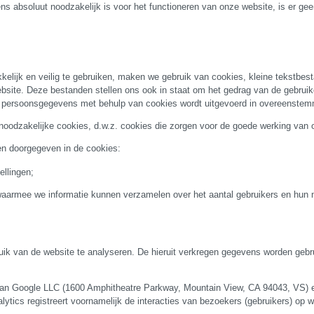
 absoluut noodzakelijk is voor het functioneren van onze website, is er gee
kelijk en veilig te gebruiken, maken we gebruik van cookies, kleine tekstbe
site. Deze bestanden stellen ons ook in staat om het gedrag van de gebruik
 persoonsgegevens met behulp van cookies wordt uitgevoerd in overeenstemmin
oodzakelijke cookies, d.w.z. cookies die zorgen voor de goede werking van o
n doorgegeven in de cookies:
ellingen;
waarmee we informatie kunnen verzamelen over het aantal gebruikers en hun 
ik van de website te analyseren. De hieruit verkregen gegevens worden gebr
van Google LLC (1600 Amphitheatre Parkway, Mountain View, CA 94043, VS) e
alytics registreert voornamelijk de interacties van bezoekers (gebruikers) op 