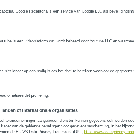
aptcha. Google Recaptcha is een service van Google LLC als beveiligingsma
outube is een videoplatform dat wordt beheerd door Youtube LLC en waarme
ns niet langer op dan nodig is om het doel te bereiken waarvoor de gegevens 
eautomatiseerde) profilering.
landen of internationale organisaties
 dochterondernemingen aangeboden diensten kunnen gegevens ook worden doo
 kader van de geldende bepalingen voor gegevensbescherming, in het bijzon
ogenaamde EU-VS Data Privacy Framework (DPF,
https://www.dataprivacyfram